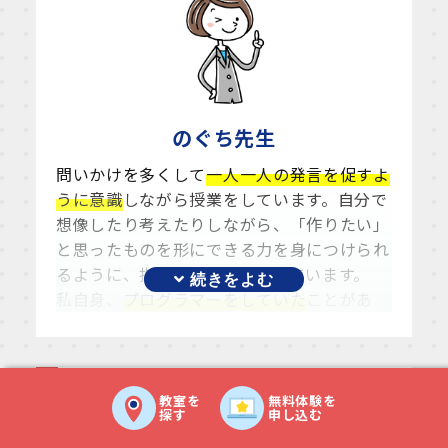
共有していきたいです。
のぐち
先生
問いかけを多くして
一人一人の発言を促すよ
うに意識
しながら授業をしています。自分で
想像したり考えたりしながら、「作りたい」
と思ったものを形にできる力を身につけられ
るように、指導できたらと思っています。
私自身、
プログラマーをしていた
ことがあ
り、その経験から、
「論理的思考」や「トラ
イ＆エラー」の大切さ
が、とてもよく理解で
きますので、子どもたちにも目的の為に試行
錯誤を繰り返すことが、苦も無く、当たり前
教室を
無料体験を
探す
申し込む
のようにできるようになってもらえれば嬉し