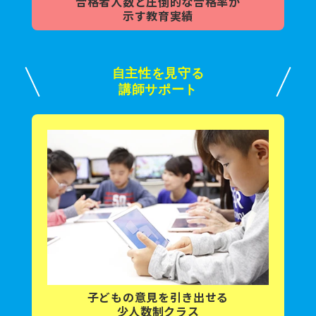
合格者人数と
圧倒的な合格率が
示す教育実績
自主性を見守る
講師サポート
子どもの意見を
引き出せる
少人数制クラス