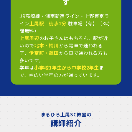
す
JR高崎線・湘南新宿ライン・上野東京ラ
イン
上尾駅 徒歩2分
駐車場【有】（3時
間無料）
上尾周辺
のお子さんはもちろん、駅が近
いので
北本・桶川
から電車で通われる
子、
伊奈町・蓮田
から車で通われる方も
多いです。
学年は
小学校1年生から中学校2年生
ま
で、幅広い学年の方が通っています。
まるひろ上尾SC教室の
講師紹介