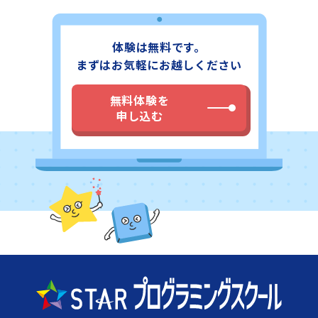
き、ご興味いただけましたら教室まで、直接お電話かメー
ル・フォームにてご連絡いただればと思います。教室の詳
細ページでは、住所に加えて最寄り駅からの地図と経路写
体験は無料です。
真がございますので、各教室に足をお運びになる場合には
ぜひご覧ください。無料体験も随時実施しておりますので
まずはお気軽にお越しください
お気軽にJR総武線「船橋駅」より徒歩1分のスタープログ
ラミングスクール イトーヨーカドー船橋教室にお問い合わ
無料体験を
せください。
申し込む