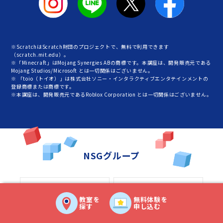
※ScratchはScratch財団のプロジェクトで、無料で利用できます
（scratch.mit.edu）。
※「Minecraft」はMojang Synergies ABの商標です。本講座は、開発販売元である
Mojang Studios/Microsoft とは一切関係はございません。
※ 「toio（トイオ）」は株式会社ソニー・インタラクティブエンタテインメントの
登録商標または商標です。
※本講座は、開発販売元であるRoblox Corporation とは一切関係はございません。
NSGグループ
事業創造大学院大学
新潟医療福祉大学
教室を
無料体験を
探す
申し込む