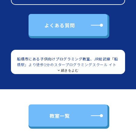
よくある質問
船橋市にある子供向けプログラミング教室、JR総武線「船
橋駅」より徒歩1分のスタープログラミングスクール イト
ーヨーカドー船橋教室の紹介ページです。対象は小学生・
中学生でScratch（スクラッチ）を使用したプログラミン
グを学べます。
JR総武線「船橋駅」より徒歩1分のスタープログラミング
スクール イトーヨーカドー船橋教室は、小学生・中学生を
中心に多くの子供に利用頂いてます。
イトーヨーカドー船
橋店 東館5Fに教室があります。
JR総武線「船橋駅」より
徒歩1分のスタープログラミングスクール イトーヨーカド
教室一覧
ー船橋教室では多くの子供に、プログラミング
（Scratch）を習い事として学び・楽しんでいただいてま
す。子供向けのプログラミング教室としてご好評いただい
ております。教室の場所・立地や雰囲気等をご覧いただ