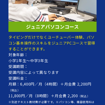
ジュニアパソコンコース
タイピングだけでなくユーチューバー体験、パソ
コン基本操作のスキルをジュニアPCコースで習得
することができます。
対象年齢：
小学1年生～中学3年生
受講期間：
受講内容によって異なります
受講料金：
月額：6,400円／月（4時間）＋月会費 2,200円
（税込）
11,800円／月（8時間）＋月会費 2,200
（税込）
※別途テキスト教材費が必要です。※パソコン等、機器使用料は