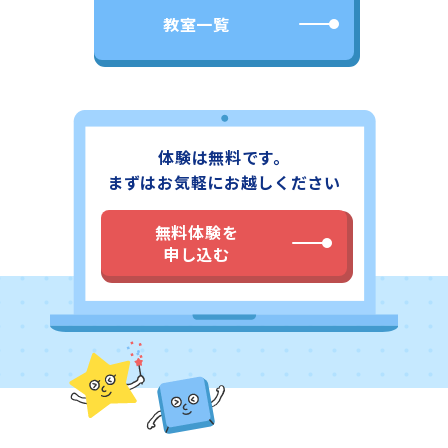
歩4分のスタープログラミングスクール イオン東大島教室
教室一覧
では多くの子供に、プログラミング（Scratch）を習い事
として学び・楽しんでいただいてます。子供向けのプログ
ラミング教室としてご好評いただいております。教室の場
所・立地や雰囲気等をご覧いただき、ご興味いただけまし
たら教室まで、直接お電話かメール・フォームにてご連絡
いただればと思います。教室の詳細ページでは、住所に加
えて最寄り駅からの地図と経路写真がございますので、各
体験は無料です。
教室に足をお運びになる場合にはぜひご覧ください。無料
体験も随時実施しておりますのでお気軽に都営地下鉄新宿
まずはお気軽にお越しください
線「東大島駅」より徒歩4分のスタープログラミングスク
ール イオン東大島教室にお問い合わせください。
無料体験を
申し込む