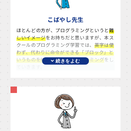
こばやし
先生
ほとんどの方が、プログラミングというと
難
しいイメージ
をお持ちだと思いますが、本ス
クールのプログラミング学習では、
英字は使
わず、代わりに命令ができる「ブロック」と
いうものを組み合わせてプログラミング
をし
ていきます。
例えば、「〇歩進む」ブロックや「○○の動
きを繰り返す」ブロックなどたくさんのブロ
ックを組み合わせて、画面上のキャラクター
を動かしていきます。
本格的なプログラミング学習でないと意味な
いのではないかと思われるかもしれません
が、近年言われているプログラミング学習の
目的の一つに論理的思考、要は
「物事を順序