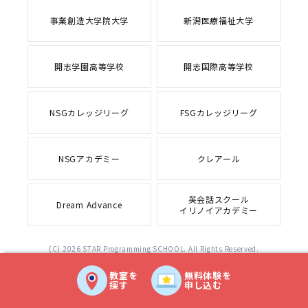
事業創造大学院大学
新潟医療福祉大学
開志学園高等学校
開志国際高等学校
NSGカレッジリーグ
FSGカレッジリーグ
NSGアカデミー
クレアール
英会話スクール
Dream Advance
イリノイアカデミー
(C) 2026 STAR Programming SCHOOL. All Rights Reserved.
教室を
無料体験を
探す
申し込む