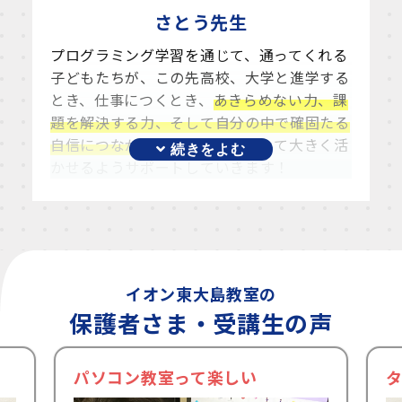
だてて考える」ことの強化
が挙げられます。
さとう
先生
プログラミングは、作られた通りにしか動き
ません。そのため上手く動かなかったとき
プログラミング学習を通じて、通ってくれる
に、「動かなかったのは何が原因だろう？」
子どもたちが、この先高校、大学と進学する
「どうすればうまく動かすことができるか」
とき、仕事につくとき、
あきらめない力、課
というような
考える力、解決する力
が培われ
題を解決する力、そして自分の中で確固たる
ます。それが論理的思考の強化につながって
自信につながる自分の強み
を作って大きく活
いきます。
かせるようサポートしていきます！
本スクールにご興味がございましたら、ぜひ
無料体験にお越しくださいませ。
イオン東大島教室の
保護者さま・受講生の声
パソコン教室って楽しい