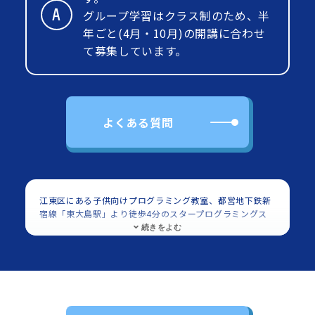
グループ学習はクラス制のため、半
年ごと(4月・10月)の開講に合わせ
て募集しています。
よくある質問
江東区にある子供向けプログラミング教室、都営地下鉄新
宿線「東大島駅」より徒歩4分のスタープログラミングス
クール イオン東大島教室の紹介ページです。対象は小学
生・中学生でScratch（スクラッチ）を使用したプログラ
ミングを学べます。
都営地下鉄新宿線「東大島駅」より徒歩4分のスタープロ
グラミングスクール イオン東大島教室は、小学生・中学生
を中心に多くの子供に利用頂いてます。
イオン東大島 4階
に教室があります。
都営地下鉄新宿線「東大島駅」より徒