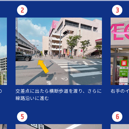
2
3
の
交差点に出たら横断歩道を渡り、さらに
右手の
線路沿いに進む
5
6