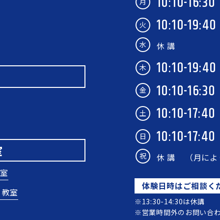
10:10-16:30
月
10:10-19:40
火
水
休 講
10:10-19:40
木
10:10-16:30
金
10:10-17:40
土
10:10-17:40
日
室
祝
休 講
（月によ
室
体験日時はご相談く
）教室
※13:30-14:30は休講
※営業時間外のお問い合