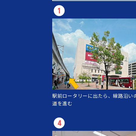
1
駅前ロータリーに出たら、線路沿い
道を進む
4