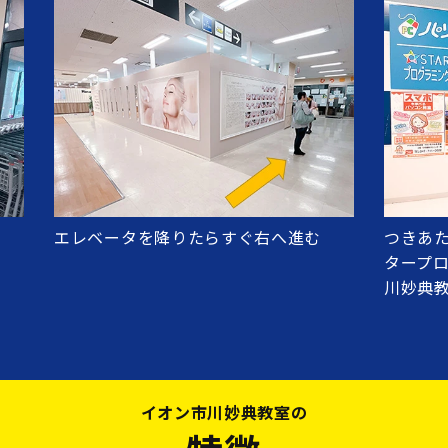
エレベータを降りたらすぐ右へ進む
つきあ
タープロ
川妙典
イオン市川妙典教室の