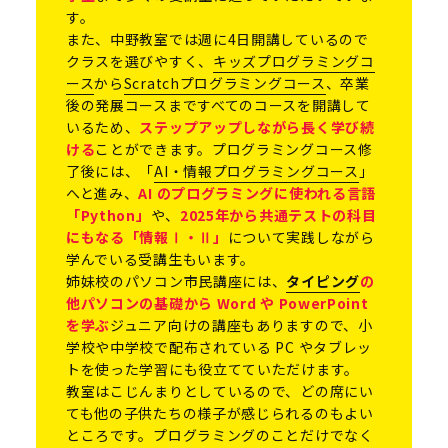
す。
また、中野教室では週に4日開講しているので
クラスを選びやすく、
キッズプログラミングコ
ース
から
Scratchプログラミングコース
、卒業
後の発展コースまですべてのコースを開講して
いるため、
ステップアップしながら長く学び続
ける
ことができます。プログラミングコース修
了後には、「
AI・情報プログラミングコース
」
へと進み、
AI のプログラミングに使われる言語
「Python」
や、
2025年から共通テストの科目
にもなる「情報Ⅰ・Ⅱ」
について実践しながら
学んでいる受講生もいます。
姉妹校のパソコン市民講座には、
タイピング
の
他パソコンの基礎から Word や PowerPoint
を学ぶ
ジュニア向けの講座もありますので、小
学校や中学校で配布されている PC やタブレッ
トを使った学習にも役立てていただけます。
教室はこじんまりとしているので、どの席にい
ても他の子供たちの様子が感じられるのもよい
ところです。プログラミングのことだけでなく