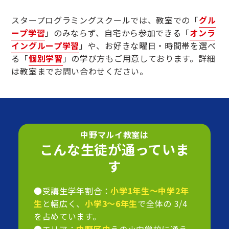
スタープログラミングスクールでは、教室での「
グル
ープ学習
」のみならず、自宅から参加できる「
オンラ
イングループ学習
」や、お好きな曜日・時間帯を選べ
る「
個別学習
」の学び方もご用意しております。詳細
は教室までお問い合わせください。
中野マルイ教室は
こんな生徒が通っていま
す
●受講生学年割合：
小学1年生～中学2年
生
と幅広く、
小学3～6年生
で全体の 3/4
を占めています。
●エリア：
中野区内
うの小中学校に通う