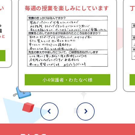
わい盛り上がったり、課題が上手くいかない
い
毎週の授業を楽しみにしています
子の問題点を先生と一緒に探したり。
できな
かったことができるようになって嬉しそうに
っ
にこにこしている
ことも。
組
私たちはそんな
経験・体験をより多くの子ど
っと
もたちが得られるようサポート
しています。
小4保護者・わたなべ様