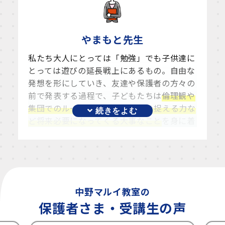
どもたちは楽しみながらも果敢にチャレンジ
しています。
講師の役割は、
そんな子供たちに寄り添って
やまもと
先生
共感する
こと、
学んだことが作品に活かされ
私たち大人にとっては「勉強」でも子供達に
るようヒントを与える
こと、そして、
がんば
とっては遊びの延長戦上にあるもの。自由な
りを認めて称えること
だと思っています。
発想を形にしていき、友達や保護者の方々の
絵が得意な子、あっと驚くような動きを考え
前で発表する過程で、子どもたちは
倫理観や
る子、大人顔負けのプレゼン力を発揮する
集団でのルール、論理的に物事を捉える力な
子、プログラミングを通じてそれぞれの良さ
ど将来必要になってくる大事なこと
を身に着
を伸ばし、プログラミング以外のことにも
自
けていきます。
信を持ってもらえるようになることを願って
授業内容も基本的な操作から数学・論理的な
います。
知識を求められるものに段階を踏んで徐々に
シフトしていくので後半コースになる頃には
自然とツールを使いこなし、パズルのように
中野マルイ教室の
ブロックを組み合わせて複雑な作りの作品に
保護者さま・受講生の声
チャレンジしています。
今日こんなことがあってね、という話でわい