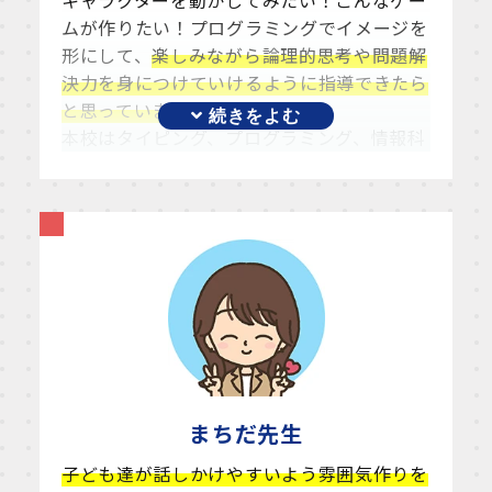
キャラクターを動かしてみたい！こんなゲー
ムが作りたい！プログラミングでイメージを
形にして、
楽しみながら論理的思考や問題解
決力を身につけていけるように指導できたら
と思っています。
本校は
タイピング
、プログラミング、情報科
目、ワードなどのofficeソフト、資格習得な
ど小学生から学び続ける事ができる教室で
す。
学校でのIT教育に困らないよう、将来の
選択肢が豊かになるように全力でサポートさ
せていただきます！
まちだ
先生
子ども達が話しかけやすいよう雰囲気作りを