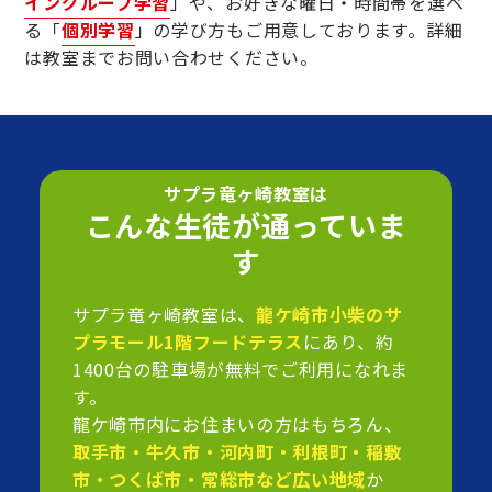
イングループ学習
」や、お好きな曜日・時間帯を選べ
る「
個別学習
」の学び方もご用意しております。詳細
は教室までお問い合わせください。
サプラ竜ヶ崎教室は
こんな生徒が通っていま
す
サプラ竜ヶ崎教室は、
龍ケ崎市小柴のサ
プラモール1階フードテラス
にあり、約
1400台の駐車場が無料でご利用になれま
す。
龍ケ崎市内にお住まいの方はもちろん、
取手市・牛久市・河内町・利根町・稲敷
市・つくば市・常総市など広い地域
か