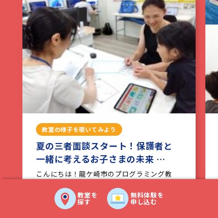
教室の様子を覗いてみよう
夏の三者面談スタート！保護者と
一緒に考えるお子さまの未来 …
こんにちは！龍ケ崎市のプログラミング教
室、スタープログラミングスクール サプラ
（…続きを読む）
教室を
無料体験を
探す
申し込む
2026.07.29
サプラ竜ヶ崎教室