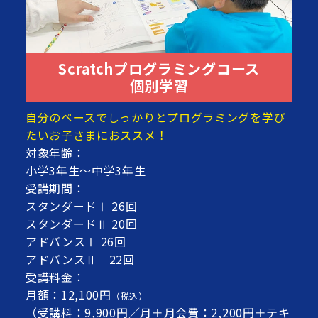
Scratchプログラミングコース
個別学習
自分のペースでしっかりとプログラミングを学び
たいお子さまにおススメ！
対象年齢：
小学3年生～中学3年生
受講期間：
スタンダードⅠ 26回
スタンダードⅡ 20回
アドバンスⅠ 26回
アドバンスⅡ 22回
受講料金：
月額：12,100円
（税込）
（受講料：9,900円／月＋月会費：2,200円＋テキ