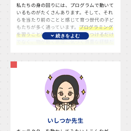
私たちの身の回りには、プログラムで動いて
いるものがたくさんあります。そして、それ
らを当たり前のことと感じて育つ世代の子ど
もたちが多く通っています。
プログラミング
を習うことは、単にスキルを身につけるだけ
でなく、物が動く原理に気づく貴重な経験だ
とも思っています。
ですので、どう動かした
いのかの目標イメージをできるだけ鮮明に持
つように指導しています。
シャイな子もお話し好きな子も、のんびり屋
さんも、いろいろな子どもたちが集まる教室
です。「好き！」「できた！」の先にある新
たな発見や興味を見つけてもらえるように、
一人ひとりの個性や理解度に合わせたコミュ
ニケーションを心がけています。
いしつか
先生