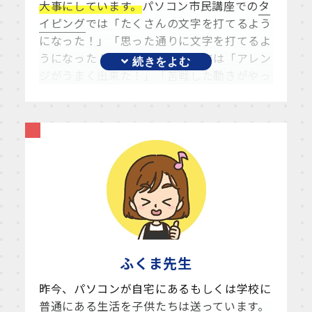
大事にしています。
パソコン市民講座での
タ
イピング
では「たくさんの文字を打てるよう
になった！」「思った通りに文字を打てるよ
うになった！」プログラミングでは「アレン
ジがうまく出来た！」「苦戦した動きがやっ
とできた！」と
自ら目標を立て達成する成功
体験
が学校での
タイピング
を使ったゲームや
プログラミングに活かせて、
相乗効果が生ま
れていることに「学びが繋がっている！」
と、感じます。
どんどん成長していく姿は目を見張るものが
あります。大事なお子様の成長の一助となれ
ればうれしいです。
ふくま
先生
昨今、パソコンが自宅にあるもしくは学校に
普通にある生活を子供たちは送っています。