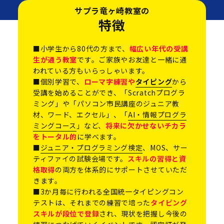
サプラ竜ヶ崎教室の
特徴
■小学生から80代の方まで、
幅広い年代の受講
生が通う教室
です。ご家族やお友達と一緒に通
われている方もいらっしゃいます。
■個別学習で、
ローマ字練習や
タイピング
から
受講を始めることができ、「Scratchプログラ
ミング」や「パソコン市民講座のジュニア教
材、ワード、エクセル」、「
AI・情報プログラ
ミングコース
」など、
将来に欠かせないチカラ
をトータル的
に学べます。
■
ジュニア・プログラミング検定
、MOS、サー
ティファイの試験会場です。
スキルの習得と資
格取得
の両方を体系的にサポートさせていただ
きます。
■3か月毎に行われる全国統一タイピングコン
テストは、それまでの練習で培った
タイピング
スキルが段位で登録
され、現状を把握し今後の