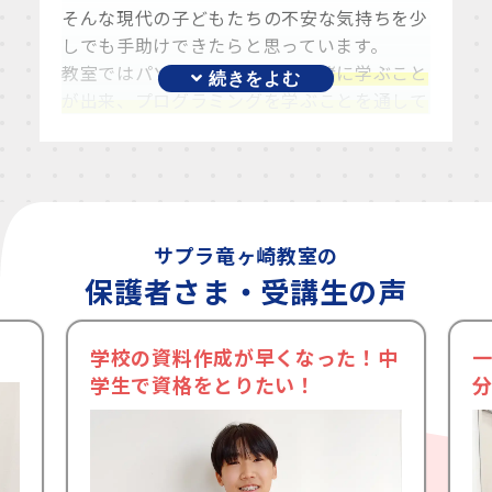
そんな現代の子どもたちの不安な気持ちを少
しでも手助けできたらと思っています。
教室ではパソコンの
基本から一緒に学ぶこと
が出来、プログラミングを学ぶことを通して
自分で自主的に考え行動するきっかけ
にもな
ります。
様々な世代の方と一緒に学ぶことの
できる教室
なので、他の教室にはない環境で
楽しく学んでいただけることが強みです。
お子様が出来るようになりたい気持ちを大切
サプラ竜ヶ崎教室の
に可能性を広げられるよう一緒に取り組んで
保護者さま・受講生の声
いきたいと思っています。
学校の資料作成が早くなった！中
学生で資格をとりたい！